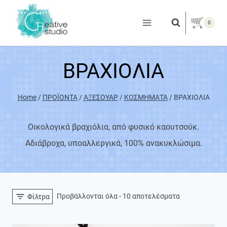
Skip
to
0
content
ΒΡΑΧΙΟΛΙΑ
Home
/
ΠΡΟΪΟΝΤΑ
/
ΑΞΕΣΟΥΑΡ
/
ΚΟΣΜΗΜΑΤΑ
/
ΒΡΑΧΙΟΛΙΑ
Οικολογικά βραχιόλια, από φυσικό καουτσούκ.
Αδιάβροχα, υποαλλεργικά, 100% ανακυκλώσιμα.
Προβάλλονται όλα - 10 αποτελέσματα
Φίλτρα