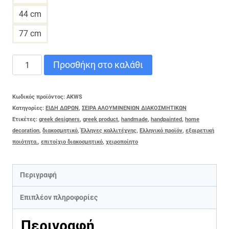
44 cm
77 cm
ΚΑΡΧΑΡΙΑΣ
Προσθήκη στο καλάθι
WATERCOLOR
ποσότητα
Κωδικός προϊόντος:
AKWS
Κατηγορίες:
ΕΙΔΗ ΔΩΡΩΝ
,
ΣΕΙΡΑ ΑΛΟΥΜΙΝΕΝΙΩΝ ΔΙΑΚΟΣΜΗΤΙΚΩΝ
Ετικέτες:
greek designers
,
greek product
,
handmade
,
handpainted
,
home
decoration
,
διακοσμητικό
,
Έλληνες καλλιτέχνης
,
Ελληνικό προϊόν
,
εξαιρετική
ποιότητα.
,
επιτοίχιο διακοσμητικό
,
χειροποίητο
Περιγραφή
Επιπλέον πληροφορίες
Περιγραφή