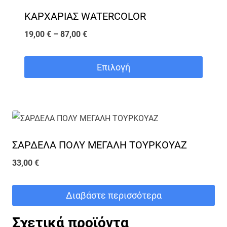
ΚΑΡΧΑΡΙΑΣ WATERCOLOR
Price
19,00
€
–
87,00
€
range:
19,00 €
Επιλογή
through
Αυτό
87,00 €
το
προϊόν
έχει
ΣΑΡΔΕΛΑ ΠΟΛΥ ΜΕΓΑΛΗ ΤΟΥΡΚΟΥΑΖ
πολλαπλές
33,00
€
παραλλαγές.
Οι
Διαβάστε περισσότερα
επιλογές
μπορούν
Σχετικά προϊόντα