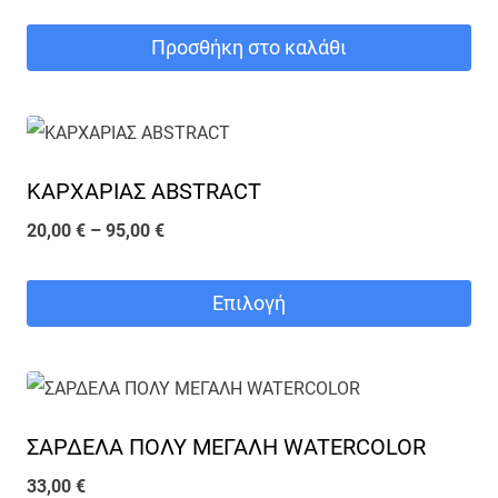
σελίδα
του
Προσθήκη στο καλάθι
προϊόντος
ΚΑΡΧΑΡΙΑΣ ABSTRACT
Price
20,00
€
–
95,00
€
range:
20,00 €
Επιλογή
through
Αυτό
95,00 €
το
προϊόν
ΣΑΡΔΕΛΑ ΠΟΛΥ ΜΕΓΑΛΗ WATERCOLOR
έχει
πολλαπλές
33,00
€