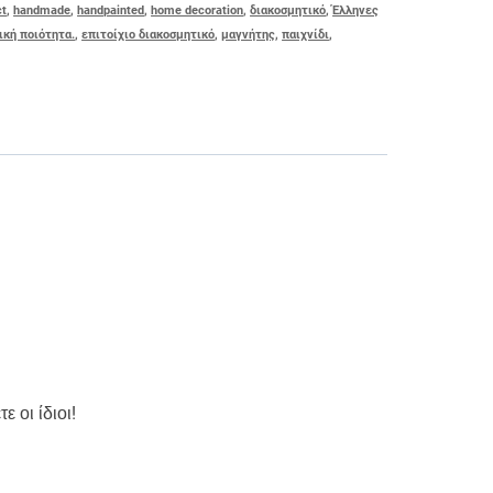
ct
,
handmade
,
handpainted
,
home decoration
,
διακοσμητικό
,
Έλληνες
ική ποιότητα.
,
επιτοίχιο διακοσμητικό
,
μαγνήτης
,
παιχνίδι
,
 οι ίδιοι!