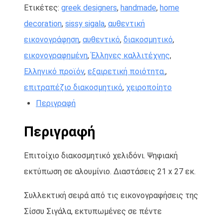
Ετικέτες:
greek designers
,
handmade
,
home
decoration
,
sissy sigala
,
αυθεντική
εικονογράφηση
,
αυθεντικό
,
διακοσμητικό
,
εικονογραφημένη
,
Έλληνες καλλιτέχνης
,
Ελληνικό προϊόν
,
εξαιρετική ποιότητα.
,
επιτραπέζιο διακοσμητικό
,
χειροποίητο
Περιγραφή
Περιγραφή
Επιτοίχιο διακοσμητικό χελιδόνι. Ψηφιακή
εκτύπωση σε αλουμίνιο. Διαστάσεις 21 x 27 εκ.
Συλλεκτική σειρά από τις εικονογραφήσεις της
Σίσσυ Σιγάλα, εκτυπωμένες σε πέντε