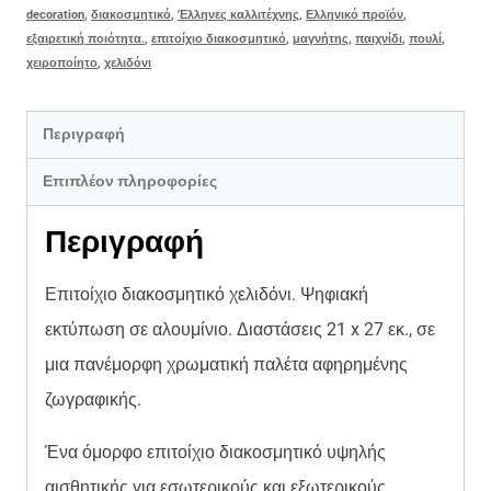
decoration
,
διακοσμητικό
,
Έλληνες καλλιτέχνης
,
Ελληνικό προϊόν
,
εξαιρετική ποιότητα.
,
επιτοίχιο διακοσμητικό
,
μαγνήτης
,
παιχνίδι
,
πουλί
,
χειροποίητο
,
χελιδόνι
Περιγραφή
Επιπλέον πληροφορίες
Περιγραφή
Επιτοίχιο διακοσμητικό χελιδόνι. Ψηφιακή
εκτύπωση σε αλουμίνιο. Διαστάσεις 21 x 27 εκ., σε
μια πανέμορφη χρωματική παλέτα αφηρημένης
ζωγραφικής.
Ένα όμορφο επιτοίχιο διακοσμητικό υψηλής
αισθητικής για εσωτερικούς και εξωτερικούς