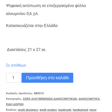
Ψηφιακή εκτύπωση σε επεξεργασμένο φύλλο
αλουμινίου 0,6 χιλ.
Κατασκευάζεται στην Ελλάδα
Διαστάσεις 21 x 27 εκ.
Σε απόθεμα
ΧΕΛΙΔΟΝΙ
Προσθήκη στο καλάθι
ΧΕΙΜΩΝΑΣ
ποσότητα
Κωδικός προϊόντος:
ABXX15
Κατηγορίες:
ΣΕΙΡΑ ΑΛΟΥΜΙΝΕΝΙΩΝ ΔΙΑΚΟΣΜΗΤΙΚΩΝ
,
ΔΙΑΚΟΣΜΗΤΙΚΑ
,
ΕΙΔΗ ΔΩΡΩΝ
Ετικέτες:
greek designers
,
greek product
,
handmade
,
handpainted
,
home