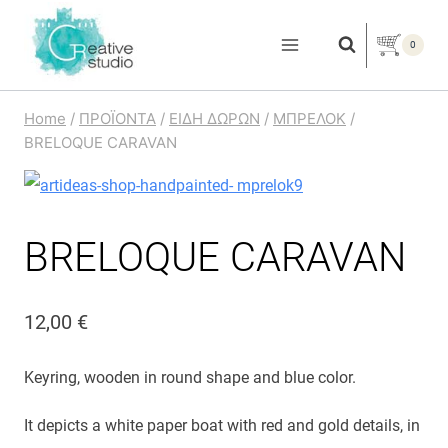
Skip
to
0
content
Home
/
ΠΡΟΪΟΝΤΑ
/
ΕΙΔΗ ΔΩΡΩΝ
/
ΜΠΡΕΛΟΚ
/
BRELOQUE CARAVAN
BRELOQUE CARAVAN
12,00
€
Keyring, wooden in round shape and blue color.
It depicts a white paper boat with red and gold details, in