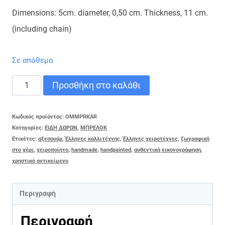
Dimensions:
5cm. diameter,
0,50 cm. Thickness,
11 cm.
(including chain)
Σε απόθεμα
BRELOQUE
Προσθήκη στο καλάθι
CARAVAN
ποσότητα
Κωδικός προϊόντος:
OMMPRKAR
Κατηγορίες:
ΕΙΔΗ ΔΩΡΩΝ
,
ΜΠΡΕΛΟΚ
Ετικέτες:
αξεσουάρ
,
Έλληνες καλλιτέχνης
,
Έλληνες χειροτέχνες
,
ζωγραφική
στο χέρι
,
χειροποίητο
,
handmade
,
handpainted
,
αυθεντική εικονογράφηση
,
χρηστικό αντικείμενο
Περιγραφή
Περιγραφή