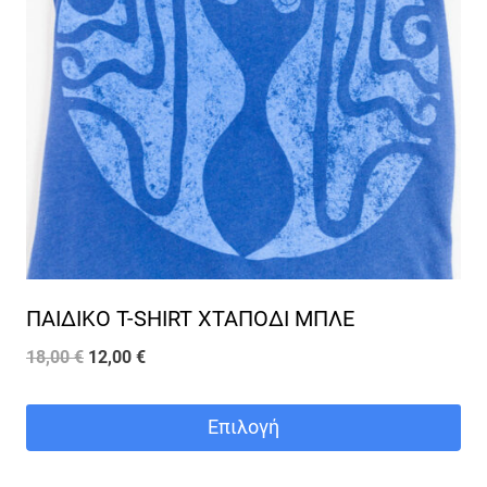
ΠΑΙΔΙΚΟ T-SHIRT ΧΤΑΠΟΔI ΜΠΛΕ
Original
Η
18,00
€
12,00
€
price
τρέχουσα
was:
τιμή
Επιλογή
18,00 €.
είναι:
Αυτό