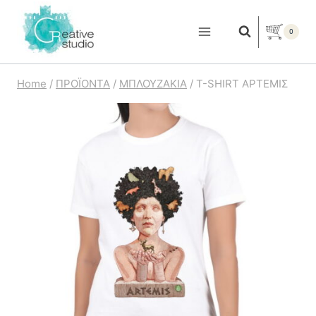
Skip
to
0
content
Home
/
ΠΡΟΪΟΝΤΑ
/
ΜΠΛΟΥΖΑΚΙΑ
/
T-SHIRT ΑΡΤΕΜΙΣ