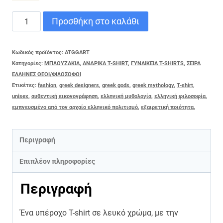
T-
Προσθήκη στο καλάθι
SHIRT
ΑΡΤΕΜΙΣ
Κωδικός προϊόντος:
ATGGART
Κατηγορίες:
ΜΠΛΟΥΖΑΚΙΑ
,
ΑΝΔΡΙΚΑ T-SHIRT
,
ΓΥΝΑΙΚΕΙΑ T-SHIRTS
,
ΣΕΙΡΑ
ποσότητα
ΕΛΛΗΝΕΣ ΘΕΟΙ/ΦΙΛΟΣΟΦΟΙ
Ετικέτες:
fashion
,
greek designers
,
greek gods
,
greek mythology
,
T-shirt
,
unisex
,
αυθεντική εικονογράφηση
,
ελληνική μυθολογία
,
ελληνική φιλοσοφία
,
εμπνευσμένο από τον αρχαίο ελληνικό πολιτισμό
,
εξαιρετική ποιότητα.
Περιγραφή
Επιπλέον πληροφορίες
Περιγραφή
Ένα υπέροχο T-shirt σε λευκό χρώμα, με την