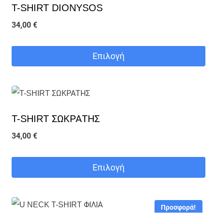
T-SHIRT DIONYSOS
34,00
€
Επιλογή
Αυτό
το
προϊόν
T-SHIRT ΣΩΚΡΑΤΗΣ
έχει
πολλαπλές
34,00
€
παραλλαγές.
Οι
Επιλογή
επιλογές
Αυτό
μπορούν
το
Προσφορά!
να
προϊόν