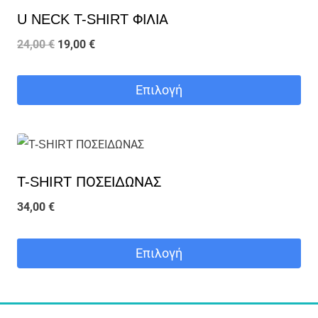
επιλεγούν
U NECK T-SHIRT ΦΙΛΙΑ
έχει
στη
Original
Η
πολλαπλές
24,00
€
19,00
€
σελίδα
price
τρέχουσα
παραλλαγές.
του
was:
τιμή
Οι
Επιλογή
προϊόντος
24,00 €.
είναι:
επιλογές
Αυτό
19,00 €.
μπορούν
το
να
προϊόν
επιλεγούν
T-SHIRT ΠΟΣΕΙΔΩΝΑΣ
έχει
στη
πολλαπλές
34,00
€
σελίδα
παραλλαγές.
του
Οι
Επιλογή
προϊόντος
επιλογές
Αυτό
μπορούν
το