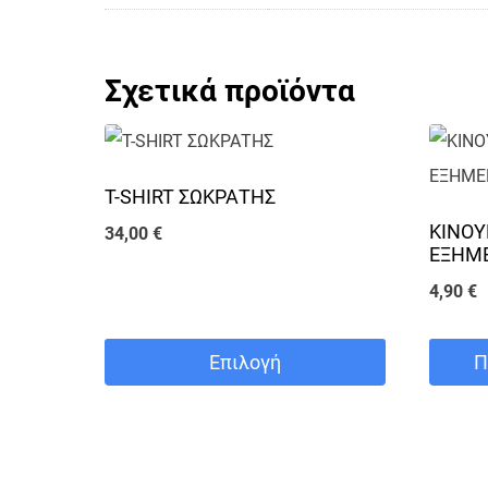
Σχετικά προϊόντα
T-SHIRT ΣΩΚΡΑΤΗΣ
ΚΙΝΟΥ
34,00
€
ΕΞΗΜ
4,90
€
Επιλογή
Π
Αυτό
το
προϊόν