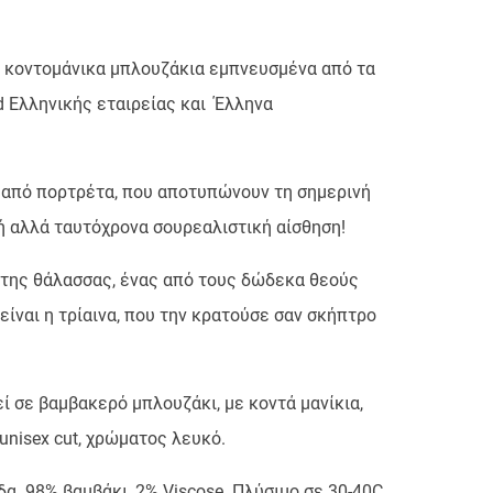
ό κοντομάνικα μπλουζάκια εμπνευσμένα από τα
ed Ελληνικής εταιρείας και Έλληνα
 από πορτρέτα, που αποτυπώνουν τη σημερινή
κή αλλά ταυτόχρονα σουρεαλιστική αίσθηση!
 της θάλασσας, ένας από τους δώδεκα θεούς
είναι η τρίαινα, που την κρατούσε σαν σκήπτρο
ί σε βαμβακερό μπλουζάκι, με κοντά μανίκια,
unisex cut, χρώματος λευκό.
α. 98% βαμβάκι, 2% Viscose. Πλύσιμο σε 30-40C