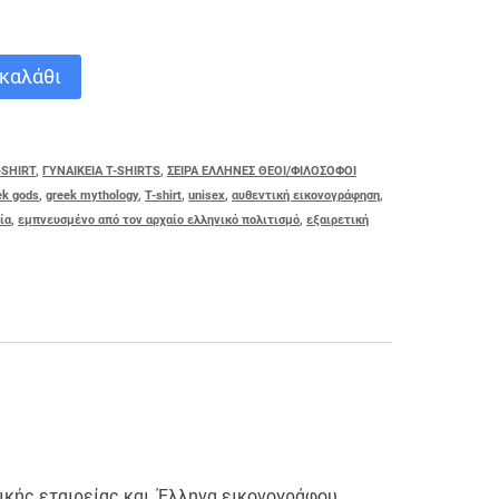
καλάθι
-SHIRT
,
ΓΥΝΑΙΚΕΙΑ T-SHIRTS
,
ΣΕΙΡΑ ΕΛΛΗΝΕΣ ΘΕΟΙ/ΦΙΛΟΣΟΦΟΙ
ek gods
,
greek mythology
,
T-shirt
,
unisex
,
αυθεντική εικονογράφηση
,
ία
,
εμπνευσμένο από τον αρχαίο ελληνικό πολιτισμό
,
εξαιρετική
ικής εταιρείας και Έλληνα εικονογράφου.