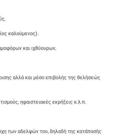
ύς,
αίος καλούμενος).
αμοφόρων και ιχθύουρων,
ρισης αλλά και μέσο επιβολής της θελήσεώς
τισμούς, ηφαιστειακές εκρήξεις κ.λ.π.
τύχη των αδελφών του, δηλαδή της κατάποσής