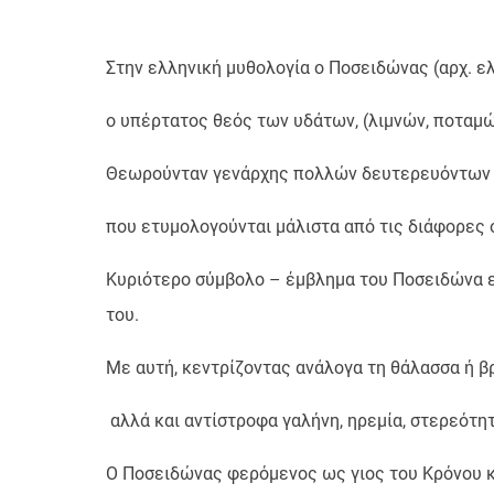
Στην ελληνική μυθολογία ο Ποσειδώνας (αρχ. ε
ο υπέρτατος θεός των υδάτων, (λιμνών, ποταμώ
Θεωρούνταν γενάρχης πολλών δευτερευόντων θ
που ετυμολογούνται μάλιστα από τις διάφορες ό
Κυριότερο σύμβολο – έμβλημα του Ποσειδώνα ε
του.
Με αυτή, κεντρίζοντας ανάλογα τη θάλασσα ή βρ
αλλά και αντίστροφα γαλήνη, ηρεμία, στερεότητ
Ο Ποσειδώνας φερόμενος ως γιος του Κρόνου κα