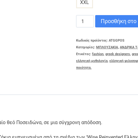
XXL
T-
Προσθήκη στο 
SHIRT
ΠΟΣΕΙΔΩΝΑΣ
Κωδικός προϊόντος:
ATGGPOS
Κατηγορίες:
ΜΠΛΟΥΖΑΚΙΑ
,
ΑΝΔΡΙΚΑ T
ποσότητα
Ετικέτες:
fashion
,
greek designers
,
gre
ελληνική μυθολογία
,
ελληνική φιλοσοφ
ποιότητα.
χαίο θεό Ποσειδώνα, σε μια σύγχρονη απόδοση.
άκια εμπνευσμένα από τα σχέδια των ‘Wise Reinvented Ελλην