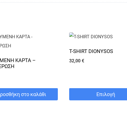
T-SHIRT DIONYSOS
ΜΕΝΗ ΚΑΡΤΑ –
32,00
€
ΕΡΩΣΗ
ροσθήκη στο καλάθι
Επιλογή
Αυτό
το
προϊόν