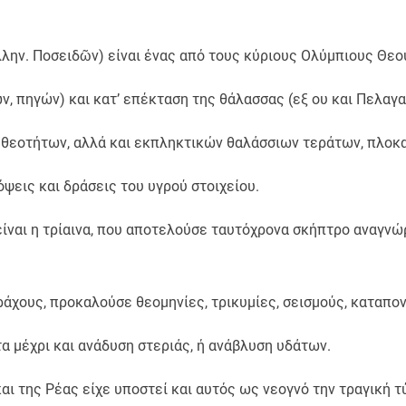
λλην. Ποσειδῶν) είναι ένας από τους κύριους Ολύμπιους Θεο
ν, πηγών) και κατ’ επέκταση της θάλασσας (εξ ου και Πελαγ
εοτήτων, αλλά και εκπληκτικών θαλάσσιων τεράτων, πλοκ
ψεις και δράσεις του υγρού στοιχείου.
ίναι η τρίαινα, που αποτελούσε ταυτόχρονα σκήπτρο αναγνώ
άχους, προκαλούσε θεομηνίες, τρικυμίες, σεισμούς, καταπον
α μέχρι και ανάδυση στεριάς, ή ανάβλυση υδάτων.
ι της Ρέας είχε υποστεί και αυτός ως νεογνό την τραγική 