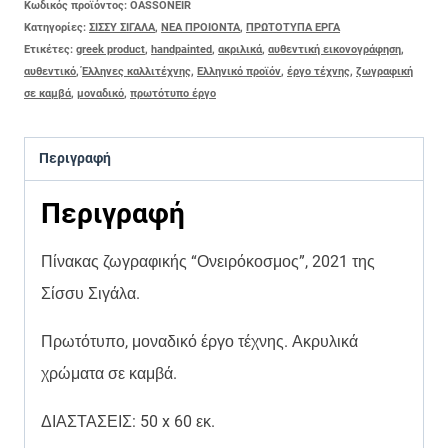
Κωδικός προϊόντος:
OASSONEIR
Κατηγορίες:
ΣΙΣΣΥ ΣΙΓΑΛΑ
,
ΝΕΑ ΠΡΟΙΟΝΤΑ
,
ΠΡΩΤΟΤΥΠΑ ΕΡΓΑ
Ετικέτες:
greek product
,
handpainted
,
ακριλικά
,
αυθεντική εικονογράφηση
,
αυθεντικό
,
Έλληνες καλλιτέχνης
,
Ελληνικό προϊόν
,
έργο τέχνης
,
ζωγραφική
σε καμβά
,
μοναδικό
,
πρωτότυπο έργο
Περιγραφή
Περιγραφή
Πίνακας ζωγραφικής “Ονειρόκοσμος”, 2021 της
Σίσσυ Σιγάλα.
Πρωτότυπο, μοναδικό έργο τέχνης. Ακρυλικά
χρώματα σε καμβά.
ΔΙΑΣΤΑΣΕΙΣ: 50 x 60 εκ.