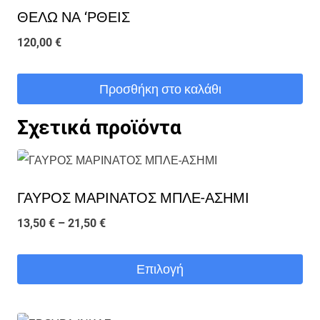
ΘΕΛΩ ΝΑ ‘ΡΘΕΙΣ
120,00
€
Προσθήκη στο καλάθι
Σχετικά προϊόντα
ΓΑΥΡΟΣ ΜΑΡΙΝΑΤΟΣ ΜΠΛΕ-ΑΣΗΜΙ
Price
13,50
€
–
21,50
€
range:
13,50 €
Επιλογή
through
Αυτό
21,50 €
το