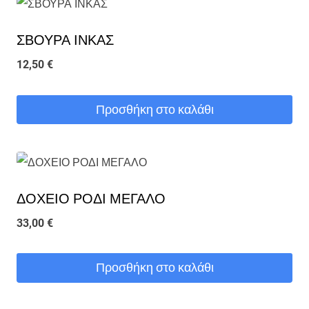
προϊόν
ΣΒΟΥΡΑ ΙΝΚΑΣ
έχει
πολλαπλές
12,50
€
παραλλαγές.
Οι
Προσθήκη στο καλάθι
επιλογές
μπορούν
να
επιλεγούν
ΔΟΧΕΙΟ ΡΟΔΙ ΜΕΓΑΛΟ
στη
33,00
€
σελίδα
του
Προσθήκη στο καλάθι
προϊόντος