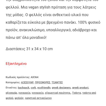
φελλού. Μια vegan stylish πρόταση για τους λάτρεις
της μόδας. Ο φελλός είναι ανθεκτικό υλικό που
καθαρίζεται εύκολα με βρεγμένο πανάκι. 100% φυσικό
προϊόν, ανακυκλώσιμο, υποαλλεργικό, αδιάβροχο και
πάνω απ’ όλα μοναδικό!
Διαστάσεις 31 x 34 x 10 cm
Εξαντλημένο
Κωδικός προϊόντος:
AX364
Κατηγορίες:
ΑΞΕΣΟΥΑΡ
,
ΠΡΟΣΦΟΡΕΣ
,
ΤΣΑΝΤΕΣ
Ετικέτες:
backpack
,
cork
,
ecofriendly
,
greek designers
,
greek product
,
αξεσουάρ
,
γυναικεία
,
γυναικείο
,
εξαιρετική ποιότητα.
,
Τσάντα
,
τσάντα από
φελλό
,
φελλός
,
χρηστικό αντικείμενο