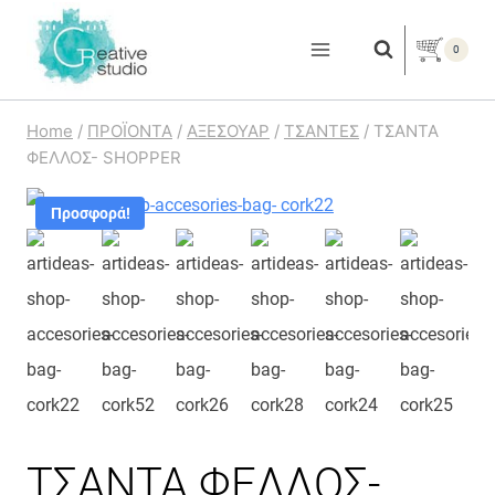
Skip
to
0
content
Home
/
ΠΡΟΪΟΝΤΑ
/
ΑΞΕΣΟΥΑΡ
/
ΤΣΑΝΤΕΣ
/
ΤΣΑΝΤΑ
ΦΕΛΛΟΣ- SHOPPER
Προσφορά!
ΤΣΑΝΤΑ ΦΕΛΛΟΣ-