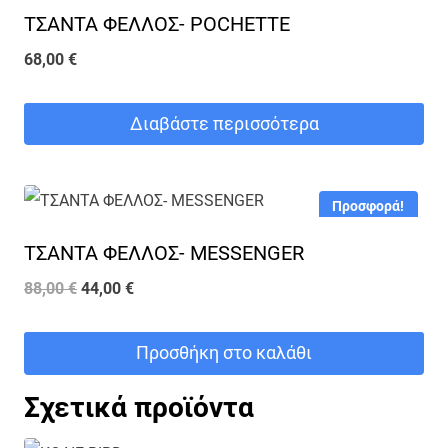
ΤΣΑΝΤΑ ΦΕΛΛΟΣ- POCHETTE
68,00
€
Διαβάστε περισσότερα
Προσφορά!
ΤΣΑΝΤΑ ΦΕΛΛΟΣ- MESSENGER
Original
Η
88,00
€
44,00
€
price
τρέχουσα
was:
τιμή
Προσθήκη στο καλάθι
88,00 €.
είναι:
Σχετικά προϊόντα
44,00 €.