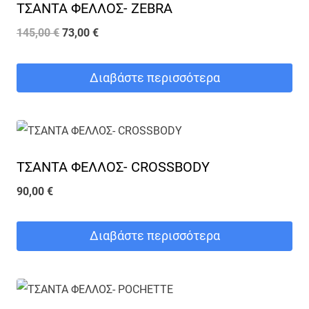
ΤΣΑΝΤΑ ΦΕΛΛΟΣ- ZEBRA
Original
Η
145,00
€
73,00
€
price
τρέχουσα
was:
τιμή
Διαβάστε περισσότερα
145,00 €.
είναι:
73,00 €.
ΤΣΑΝΤΑ ΦΕΛΛΟΣ- CROSSBODY
90,00
€
Διαβάστε περισσότερα