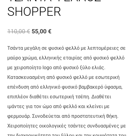
SHOPPER
Original
Η
110,00
€
55,00
€
price
τρέχουσα
Τσάντα μεγάλη σε φυσικό φελλό με λεπτομέρειες σε
was:
τιμή
μαύρο χρώμα, ελληνικής εταιρίας από φυσικό φελλό
110,00 €.
είναι:
με χειροποίητο logo από φυσικό ξύλο ελιάς.
Κατασκευασμένη από φυσικό φελλό με εσωτερική
55,00 €.
επένδυση από ελληνικό φυσικό βαμβακερό ύφασμα,
επιπλέον διαθέτει εσωτερική τσέπη. Διαθέτει
ιμάντες για τον ώμο από φελλό και κλείνει με
φερμουάρ. Συνοδεύεται από προστατευτική θήκη.
Χειροποίητες οικολογικές τσάντες συνδυασμένες με
την διαχρονικότητα του ξύλου και την κομψότητα του