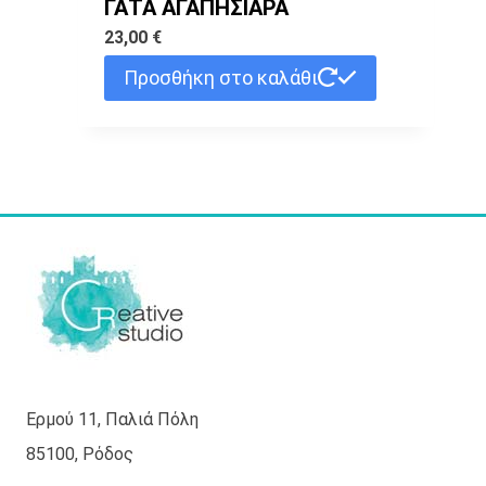
ΓΑΤΑ ΑΓΑΠΗΣΙΑΡΑ
παραλλαγές.
23,00
€
Οι
Προσθήκη στο καλάθι
επιλογές
μπορούν
να
επιλεγούν
στη
σελίδα
του
προϊόντος
Ερμού 11, Παλιά Πόλη
85100, Ρόδος