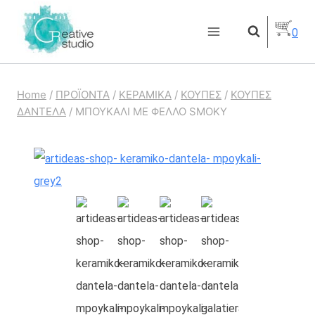
Skip
0
to
content
Home
/
ΠΡΟΪΟΝΤΑ
/
ΚΕΡΑΜΙΚΑ
/
ΚΟΥΠΕΣ
/
ΚΟΥΠΕΣ
ΔΑΝΤΕΛΑ
/
ΜΠΟΥΚΑΛΙ ΜΕ ΦΕΛΛΟ SMOKY