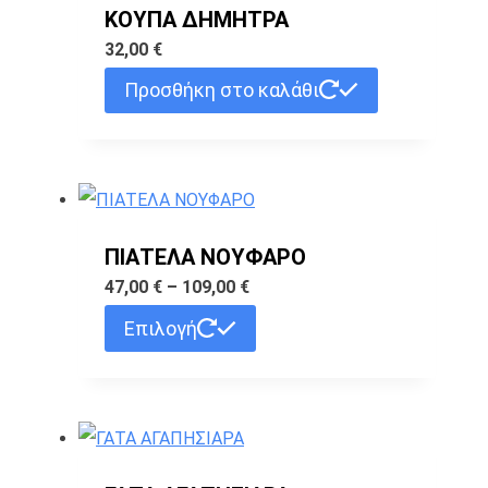
ΚΟΥΠΑ ΔΗΜΗΤΡΑ
32,00
€
Προσθήκη στο καλάθι
ΠΙΑΤΕΛΑ ΝΟΥΦΑΡΟ
Price
47,00
€
–
109,00
€
range:
Αυτό
Επιλογή
47,00 €
το
through
προϊόν
109,00 €
έχει
πολλαπλές