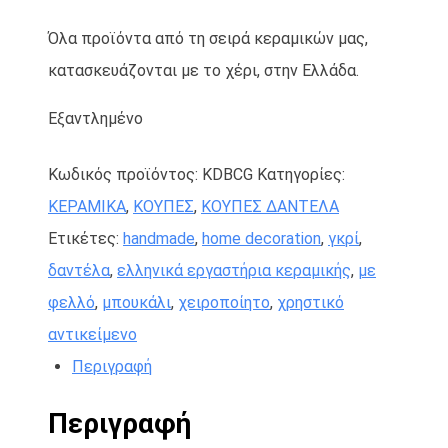
Όλα προϊόντα από τη σειρά κεραμικών μας,
κατασκευάζονται με το χέρι, στην Ελλάδα.
Εξαντλημένο
Κωδικός προϊόντος:
KDBCG
Κατηγορίες:
ΚΕΡΑΜΙΚΑ
,
ΚΟΥΠΕΣ
,
ΚΟΥΠΕΣ ΔΑΝΤΕΛΑ
Ετικέτες:
handmade
,
home decoration
,
γκρί
,
δαντέλα
,
ελληνικά εργαστήρια κεραμικής
,
με
φελλό
,
μπουκάλι
,
χειροποίητο
,
χρηστικό
αντικείμενο
Περιγραφή
Περιγραφή