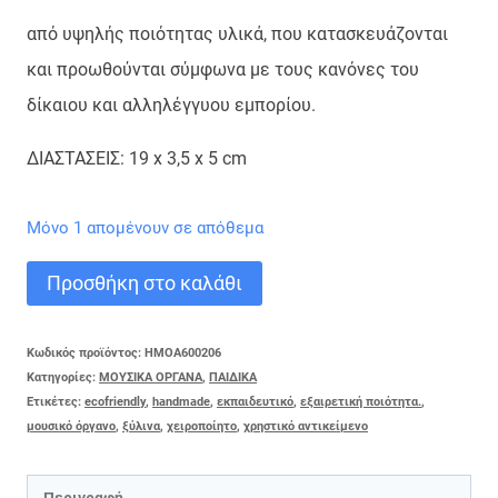
από υψηλής ποιότητας υλικά, που κατασκευάζονται
και προωθούνται σύμφωνα με τους κανόνες του
δίκαιου και αλληλέγγυου εμπορίου.
ΔΙΑΣΤΑΣΕΙΣ:
19 x 3
,5 x 5
cm
Μόνο 1 απομένουν σε απόθεμα
ΚΑΣΤΑΝΙΕΤΑ
Προσθήκη στο καλάθι
ΠΑΛΑΜΑΚΙΑ
ποσότητα
Κωδικός προϊόντος:
HMOA600206
Κατηγορίες:
ΜΟΥΣΙΚΑ ΟΡΓΑΝΑ
,
ΠΑΙΔΙΚΑ
Ετικέτες:
ecofriendly
,
handmade
,
εκπαιδευτικό
,
εξαιρετική ποιότητα.
,
μουσικό όργανο
,
ξύλινα
,
χειροποίητο
,
χρηστικό αντικείμενο