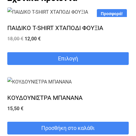
Προσφορά!
ΠΑΙΔΙΚΟ T-SHIRT ΧΤΑΠΟΔΙ ΦΟΥΞΙΑ
Original
Η
18,00
€
12,00
€
price
τρέχουσα
was:
τιμή
Επιλογή
18,00 €.
είναι:
Αυτό
12,00 €.
το
προϊόν
ΚΟΥΔΟΥΝΙΣΤΡΑ ΜΠΑΝΑΝΑ
έχει
πολλαπλές
15,50
€
παραλλαγές.
Οι
Προσθήκη στο καλάθι