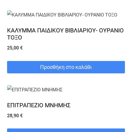
επιλογές
μπορούν
να
επιλεγούν
ΚΑΛΥΜΜΑ ΠΑΙΔΙΚΟΥ ΒΙΒΛΙΑΡΙΟΥ- ΟΥΡΑΝΙΟ
ΤΟΞΟ
στη
25,00
€
σελίδα
του
Προσθήκη στο καλάθι
προϊόντος
ΕΠΙΤΡΑΠΕΖΙΟ ΜΝΗΜΗΣ
28,90
€