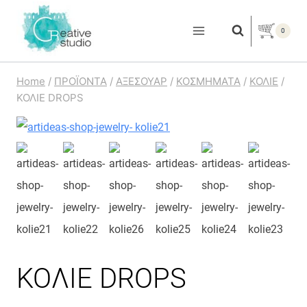
Skip
to
0
content
Home
/
ΠΡΟΪΟΝΤΑ
/
ΑΞΕΣΟΥΑΡ
/
ΚΟΣΜΗΜΑΤΑ
/
ΚΟΛΙΕ
/
ΚΟΛΙΕ DROPS
ΚΟΛΙΕ DROPS