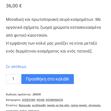
36,00
€
Μοναδική και πρωτοποριακή σειρά κοσμημάτων. Με
οργανικά σχήματα, ζωηρά χρώματα κατασκευασμένα
από φυτικό καουτσούκ.
Η εμφάνιση των κολιέ μας μοιάζει να είναι μεταξύ
ενός δερμάτινου κοσμήματος και ενός τατουάζ.
Σε απόθεμα
ΚΟΛΙΕ
Προσθήκη στο καλάθι
DROPS
ποσότητα
Κωδικός προϊόντος:
JBNDR
Κατηγορίες:
ΑΞΕΣΟΥΑΡ
,
ΚΟΛΙΕ
,
ΚΟΣΜΗΜΑΤΑ
Ετικέτες:
Batucada
,
ecofriendly
,
jewels on the skin
,
tattoo jewels
,
αξεσουάρ
,
γυναικείο
,
κολιέ
,
κόσμημα