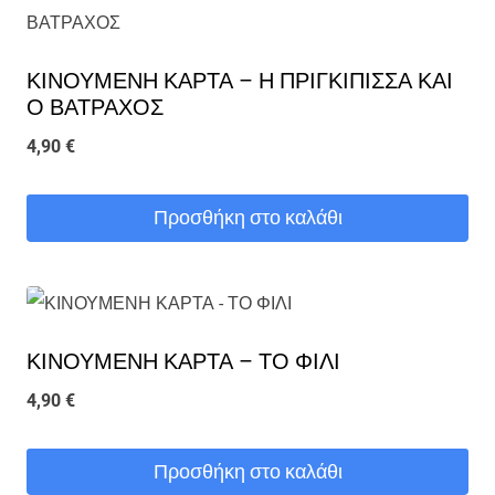
έχει
πολλαπλές
ΚΙΝΟΥΜΕΝΗ ΚΑΡΤΑ – Η ΠΡΙΓΚΙΠΙΣΣΑ ΚΑΙ
παραλλαγές.
Ο ΒΑΤΡΑΧΟΣ
Οι
4,90
€
επιλογές
μπορούν
Προσθήκη στο καλάθι
να
επιλεγούν
στη
σελίδα
ΚΙΝΟΥΜΕΝΗ ΚΑΡΤΑ – ΤΟ ΦΙΛΙ
του
4,90
€
προϊόντος
Προσθήκη στο καλάθι