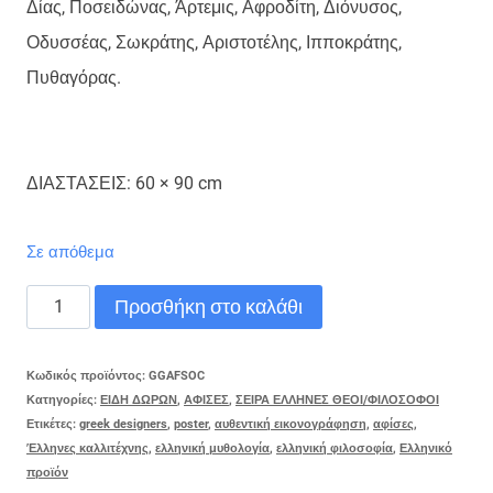
Δίας, Ποσειδώνας, Άρτεμις, Αφροδίτη, Διόνυσος,
Οδυσσέας, Σωκράτης, Αριστοτέλης, Ιπποκράτης,
Πυθαγόρας.
ΔΙΑΣΤΑΣΕΙΣ: 60 × 90 cm
Σε απόθεμα
ΑΦΙΣΑ-
Προσθήκη στο καλάθι
ΣΩΚΡΑΤΗΣ
ποσότητα
Κωδικός προϊόντος:
GGAFSOC
Κατηγορίες:
ΕΙΔΗ ΔΩΡΩΝ
,
ΑΦΙΣΕΣ
,
ΣΕΙΡΑ ΕΛΛΗΝΕΣ ΘΕΟΙ/ΦΙΛΟΣΟΦΟΙ
Ετικέτες:
greek designers
,
poster
,
αυθεντική εικονογράφηση
,
αφίσες
,
Έλληνες καλλιτέχνης
,
ελληνική μυθολογία
,
ελληνική φιλοσοφία
,
Ελληνικό
προϊόν