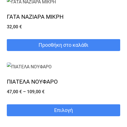
ΓΑΤΑ ΝΑΖΙΑΡΑ ΜΙΚΡΗ
32,00
€
Προσθήκη στο καλάθι
ΠΙΑΤΕΛΑ ΝΟΥΦΑΡΟ
Price
47,00
€
–
109,00
€
range:
47,00 €
Επιλογή
through
Αυτό