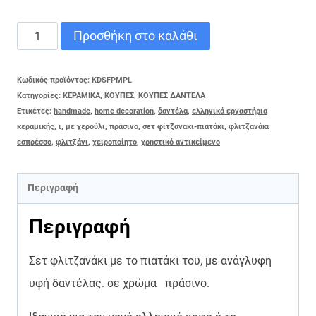
ΦΛΙΤΖΑΝΙ
Προσθήκη στο καλάθι
&
ΠΙΑΤΑΚΙ
Κωδικός προϊόντος:
KDSFPMPL
Κατηγορίες:
ΚΕΡΑΜΙΚΑ
,
ΚΟΥΠΕΣ
,
ΚΟΥΠΕΣ ΔΑΝΤΕΛΑ
ΕΣΠΡΕΣΣΟ
Ετικέτες:
handmade
,
home decoration
,
δαντέλα
,
ελληνικά εργαστήρια
FOREST
κεραμικής
,
ι
,
με χερούλι
,
πράσινο
,
σετ φίτζανακι-πιατάκι
,
φλιτζανάκι
εσπρέσσο
,
φλιτζάνι
,
χειροποίητο
,
χρηστικό αντικείμενο
ποσότητα
Περιγραφή
Περιγραφή
Σετ φλιτζανάκι με το πιατάκι του, με ανάγλυφη
υφή δαντέλας. σε χρώμα πράσινο.