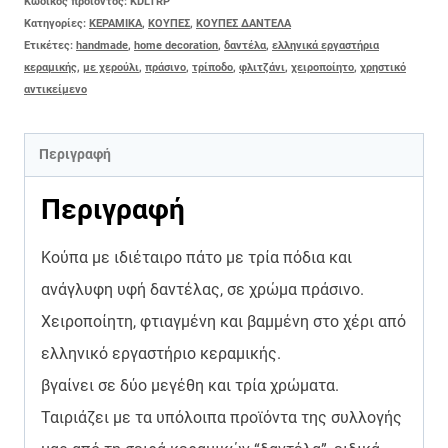
Κωδικός προϊόντος:
KDLTRP
Κατηγορίες:
ΚΕΡΑΜΙΚΑ
,
ΚΟΥΠΕΣ
,
ΚΟΥΠΕΣ ΔΑΝΤΕΛΑ
ποσότητα
Ετικέτες:
handmade
,
home decoration
,
δαντέλα
,
ελληνικά εργαστήρια
κεραμικής
,
με χερούλι
,
πράσινο
,
τρίποδο
,
φλιτζάνι
,
χειροποίητο
,
χρηστικό
αντικείμενο
Περιγραφή
Περιγραφή
Κούπα με ιδιέταιρο πάτο με τρία πόδια και
ανάγλυφη υφή δαντέλας, σε χρώμα πράσινο.
Χειροποίητη, φτιαγμένη και βαμμένη στο χέρι από
ελληνικό εργαστήριο κεραμικής.
βγαίνει σε δύο μεγέθη και τρία χρώματα.
Ταιριάζει με τα υπόλοιπα προϊόντα της συλλογής