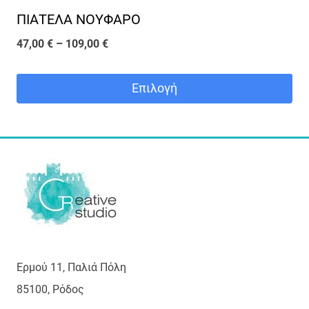
ΠΙΑΤΕΛΑ ΝΟΥΦΑΡΟ
Price
47,00
€
–
109,00
€
range:
47,00 €
Επιλογή
through
Αυτό
109,00 €
το
προϊόν
έχει
πολλαπλές
παραλλαγές.
Οι
Ερμού 11, Παλιά Πόλη
επιλογές
85100, Ρόδος
μπορούν