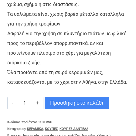
χρώμα, σχήμα ή στις διαστάσεις.
Τα υαλώματα είναι χωρίς βαρέα μέταλλα κατάλληλα
για την χρήση τροφίμων.
Ασφαλή για την χρήση σε πλυντήριο πιάτων με φιλικά
προς το περιβάλλον απορρυπαντικά, αν και
προτείνουμε πλύσιμο στο χέρι για μεγαλύτερη
διάρκεια ζωής.
Όλα προϊόντα από τη σειρά κεραμικών μας,
κατασκευάζονται με το χέρι στην Αθήνα, στην Ελλάδα.
ΤΡΙΠΟΔΟ
Προσθήκη στο καλάθι
ΚΟΥΠΑΚΙ
SKY
Κωδικός προϊόντος:
KDTRSG
Κατηγορίες:
ΚΕΡΑΜΙΚΑ
,
ΚΟΥΠΕΣ
,
ΚΟΥΠΕΣ ΔΑΝΤΕΛΑ
ποσότητα
Ετικέτες:
handmade
,
home decoration
,
γαλάζιο
,
δαντέλα
,
ελληνικά